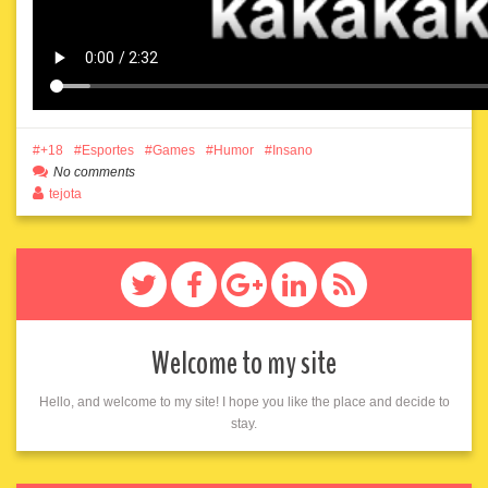
+18
Esportes
Games
Humor
Insano
No comments
tejota
Welcome to my site
Hello, and welcome to my site! I hope you like the place and decide to
stay.