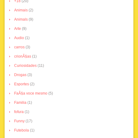
+18
(20)
Animais
(2)
Animals
(9)
Arte
(9)
Audio
(1)
carros
(3)
crionÃ§as
(1)
Curiosidades
(11)
Drogas
(3)
Esportes
(2)
FaÃ§a voce mesmo
(5)
Familia
(1)
fofura
(1)
Funny
(17)
Futebola
(1)