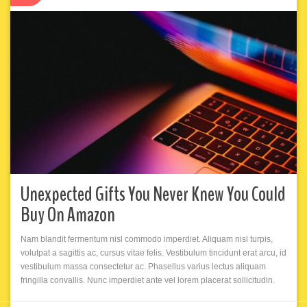
Unexpected Gifts You Never Knew You Could
Buy On Amazon
Nam blandit fermentum nisl commodo imperdiet. Aliquam nisl turpis,
volutpat a sagittis ac, cursus vitae felis. Vestibulum tincidunt erat arcu, id
vestibulum massa consectetur ac. Phasellus varius lectus aliquam
fringilla convallis. Nunc imperdiet ante vel lorem placerat sollicitudin.