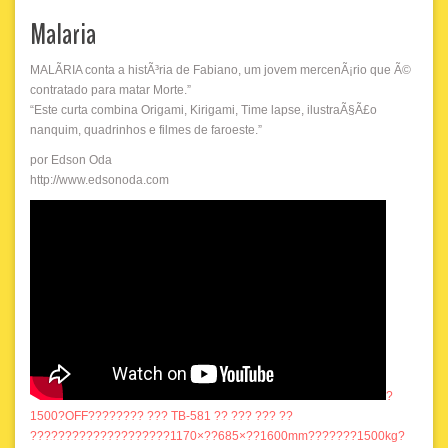
Malaria
MALÃRIA conta a histÃ³ria de Fabiano, um jovem mercenÃ¡rio que Ã©
contratado para matar Morte.”
“Este curta combina Origami, Kirigami, Time lapse, ilustraÃ§Ã£o
nanquim, quadrinhos e filmes de faroeste.”
por Edson Oda
http://www.edsonoda.com
?
1500?OFF???????? ??? TB-581 ?? ??? ??? ??
????????????????????1170×??685×??1600mm???????1500kg?