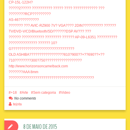
CP-15L-122H?
?????2????? ?????????? ????? ???? ???????????? ???
????????RCP?????????
AS-46??????????
??????? ??? AVIC-RZ900 7V? VGA???? 2DIN?????????? ??????
TV/DVD-V/CD/Bluetooth/SD/??????DSP AV??? ???
?????? ??????????? ???????? ?????? AP-09-L6351 ??????????
?????????????? ?????? 10?
G???????????????????????????????
OLD ASHIBA?????????????????810?900??×??690??×??
710????????300?750??????????????????
http://www.horizonsoncamelback.com
???????AAA 8mm
??????????????????????????????????????????
+18
Arte
Sem categoria
Video
No comments
tejota
8 DE MAIO DE 2015