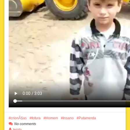
crionÃ§as
fofura
Homem
Insano
Putamerda
No comments
tejota