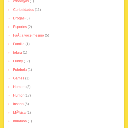
crionÃ§as
(1)
Curiosidades
(11)
Drogas
(3)
Esportes
(2)
FaÃ§a voce mesmo
(5)
Familia
(1)
fofura
(1)
Funny
(17)
Futebola
(1)
Games
(1)
Homem
(8)
Humor
(17)
Insano
(6)
MÃºsica
(1)
muamba
(1)